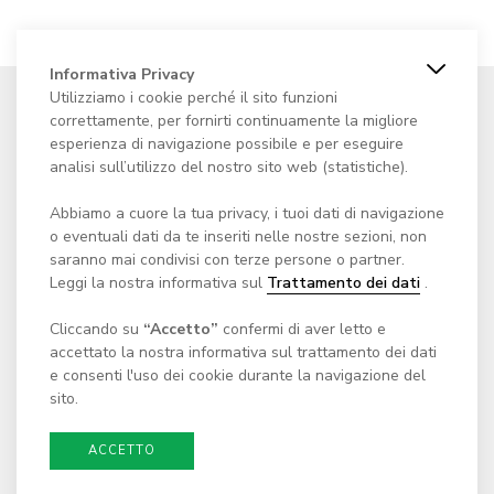
Informativa Privacy
Utilizziamo i cookie perché il sito funzioni
correttamente, per fornirti continuamente la migliore
esperienza di navigazione possibile e per eseguire
analisi sull’utilizzo del nostro sito web (statistiche).
Fondazione Centro culturale
Casa dei Landfogti
Abbiamo a cuore la tua privacy, i tuoi dati di navigazione
o eventuali dati da te inseriti nelle nostre sezioni, non
Via Cantonale 65
saranno mai condivisi con terze persone o partner.
c/o Comune di Monteceneri
Leggi la nostra informativa sul
Trattamento dei dati
.
CH - 6804 Bironico
Cliccando su
“Accetto”
confermi di aver letto e
E-mail:
scrivici@casadeilandfogti.ch
accettato la nostra informativa sul trattamento dei dati
e consenti l'uso dei cookie durante la navigazione del
sito.
ACCETTO